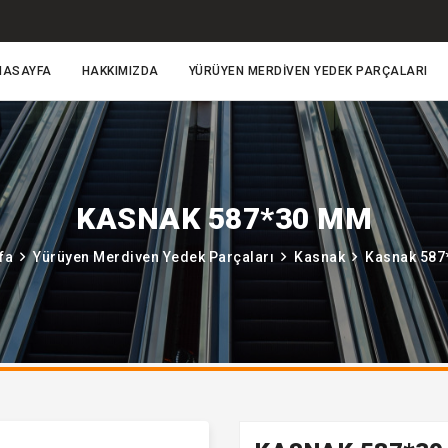
NASAYFA
HAKKIMIZDA
YÜRÜYEN MERDIVEN YEDEK PARÇALARI
KASNAK 587*30 MM
fa
Yürüyen Merdiven Yedek Parçaları
Kasnak
Kasnak 58