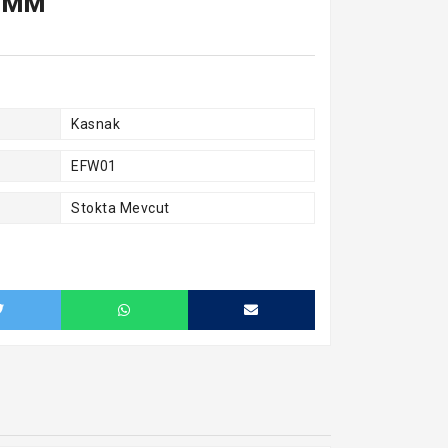
0 MM
Kasnak
EFW01
Stokta Mevcut