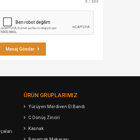
0 / 500
Mesaj Gönder
ÜRÜN GRUPLARIMIZ
Yürüyen Merdiven El Bandı
C Dönüş Zinciri
Kasnak
çaları
Basamak Makarası