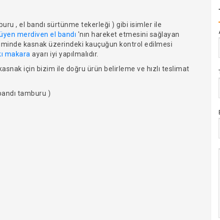
u , el bandı sürtünme tekerleği ) gibi isimler ile
üyen merdiven el bandı
'nın hareket etmesini sağlayan
işiminde kasnak üzerindeki kauçuğun kontrol edilmesi
kı makara
ayarı iyi yapılmalıdır.
asnak için bizim ile doğru ürün belirleme ve hızlı teslimat
bandı tamburu )