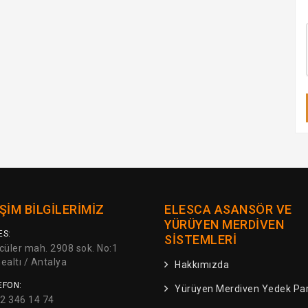
IŞIM BILGILERIMIZ
ELESCA ASANSÖR VE
YÜRÜYEN MERDIVEN
ES:
SISTEMLERI
üler mah. 2908 sok. No:1
altı / Antalya
Hakkımızda
EFON:
Yürüyen Merdiven Yedek Par
2 346 14 74