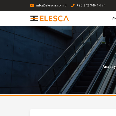
info@elesca.com.tr
+90 242 346 14 74
A
Anasay