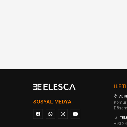
İLET
ADR
SOSYAL MEDYA
Kömürc
Döşeme
TEL
+90 24